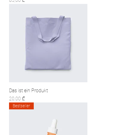
85,00 ₾
Das ist ein Produkt
Preis
20,00 ₾
Bestseller