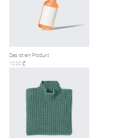
Das ist ein Produkt
Preis
10,00 ₾